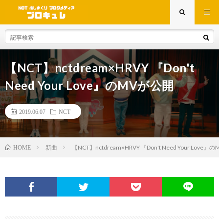
【NCT】nctdream×HRVY 『Don't
Need Your Love』のMVが公開
2019.06.07
NCT
新曲
【NCT】nctdream×HRVY 『Don't Need Your Love
HOME