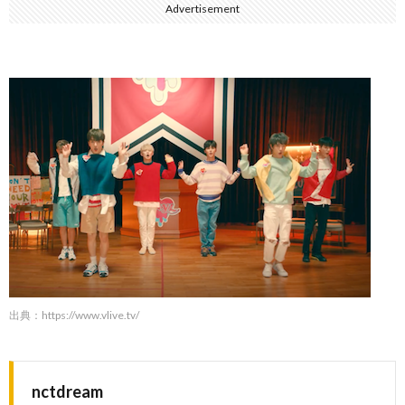
Advertisement
出典：
https://www.vlive.tv/
nctdream