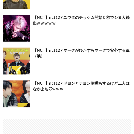
【NCT】nct127 ユウタのチッケム開始５秒でシヌ人続
出w w w w w
【NCT】nct127 マークがひたすらマークで安心する🙏
（涙）
【NCT】nct127 ドヨンとテヨン喧嘩もするけど二人は
なかよち♡w w w