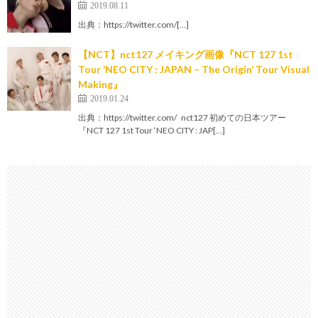
2019.08.11
出典：https://twitter.com/[…]
【NCT】nct127 メイキング画像『NCT 127 1st
Tour ‘NEO CITY : JAPAN – The Origin’ Tour Visual
Making』
2019.01.24
出典：https://twitter.com/ nct127 初めての日本ツアー
『NCT 127 1st Tour ‘NEO CITY : JAP[…]