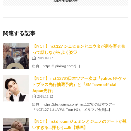
Advertisement
関連する記事
【NCT】nct127 ジェヒョンとユウタが肩を寄せ合
って話しながら歩く姿♡
2019.09.27
出典：https://i.pinimg.com/[…]
【NCT】 nct127の日本ツアー次は『yahoo!チケッ
トプラス先行抽選予約』と『SMTown official
Japan先行』
2018.11.12
出典：https://pbs.twimg.com/ nct127初の日本ツアー
『NCT127 1st JAPAN Tour (仮)』 メルマガ会員[…]
【NCT】nctdream ジェミンとジェノのデートが尊
いすぎる…拝もう…🙏【動画】