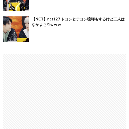
【NCT】nct127 ドヨンとテヨン喧嘩もするけど二人は
なかよち♡w w w