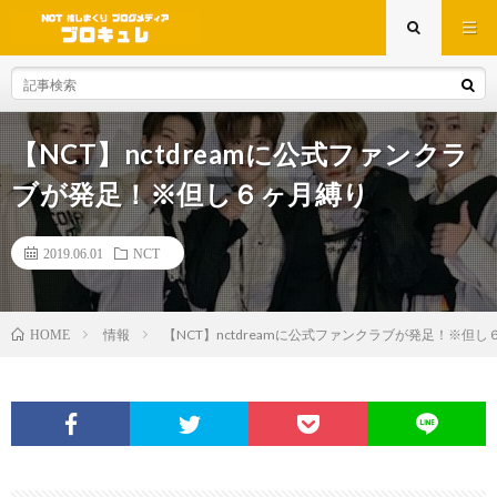
【NCT】nctdreamに公式ファンクラ
ブが発足！※但し６ヶ月縛り
2019.06.01
NCT
情報
【NCT】nctdreamに公式ファンクラブが発足！※但
HOME