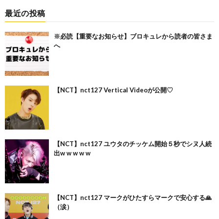
最近の投稿
※必読【重要なお知らせ】ブロキュレから読者の皆さま
へ
【NCT】nct127 Vertical Videoが公開♡
【NCT】nct127 ユウタのチッケム開始５秒でシヌ人続
出w w w w w
【NCT】nct127 マークがひたすらマークで安心する🙏
（涙）