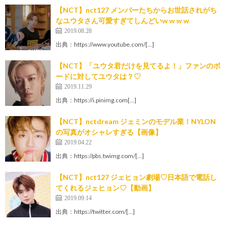
【NCT】nct127 メンバーたちからお世話されがち
なユウタさん可愛すぎてしんどいw w w w
2019.08.28
出典：https://www.youtube.com/[…]
【NCT】「ユウタ君だけを見てるよ！」ファンのボ
ードに対してユウタは？♡
2019.11.29
出典：https://i.pinimg.com[…]
【NCT】nctdream ジェミンのモデル業！NYLON
の写真がオシャレすぎる【画像】
2019.04.22
出典：https://pbs.twimg.com/[…]
【NCT】nct127 ジェヒョン劇場♡日本語で電話し
てくれるジェヒョン♡【動画】
2019.09.14
出典：https://twitter.com/[…]