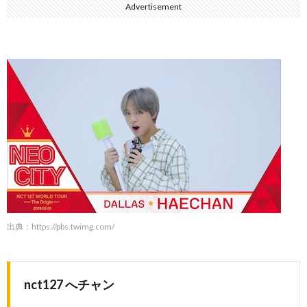
Advertisement
出典：
https://pbs.twimg.com/
nct127 へチャン