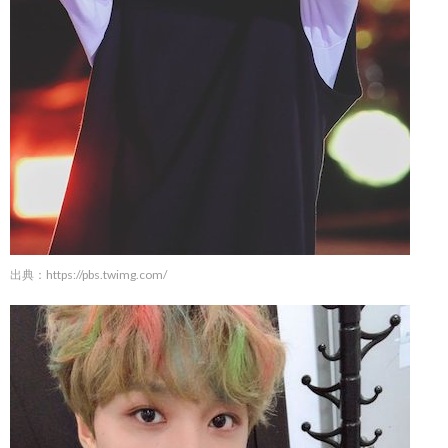
出典：
https://pbs.twimg.com/