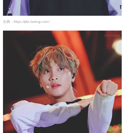
出典：
https://pbs.twimg.com/