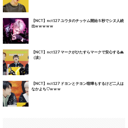
【NCT】nct127 ユウタのチッケム開始５秒でシヌ人続
出w w w w w
【NCT】nct127 マークがひたすらマークで安心する🙏
（涙）
【NCT】nct127 ドヨンとテヨン喧嘩もするけど二人は
なかよち♡w w w