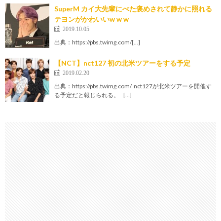
SuperM カイ大先輩にべた褒めされて静かに照れる
テヨンがかわいいw w w
2019.10.05
出典：https://pbs.twimg.com/[…]
【NCT】nct127 初の北米ツアーをする予定
2019.02.20
出典：https://pbs.twimg.com/ nct127が北米ツアーを開催す
る予定だと報じられる。 […]