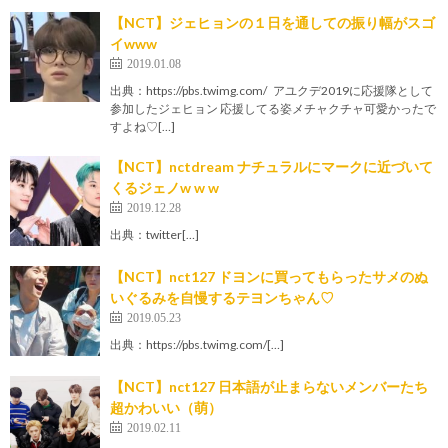
【NCT】ジェヒョンの１日を通しての振り幅がスゴ
イwww
2019.01.08
出典：https://pbs.twimg.com/ アユクデ2019に応援隊として
参加したジェヒョン 応援してる姿メチャクチャ可愛かったで
すよね♡[…]
【NCT】nctdream ナチュラルにマークに近づいて
くるジェノw w w
2019.12.28
出典：twitter[…]
【NCT】nct127 ドヨンに買ってもらったサメのぬ
いぐるみを自慢するテヨンちゃん♡
2019.05.23
出典：https://pbs.twimg.com/[…]
【NCT】nct127 日本語が止まらないメンバーたち
超かわいい（萌）
2019.02.11