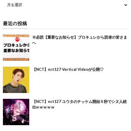
最近の投稿
※必読【重要なお知らせ】ブロキュレから読者の皆さま
へ
【NCT】nct127 Vertical Videoが公開♡
【NCT】nct127 ユウタのチッケム開始５秒でシヌ人続
出w w w w w