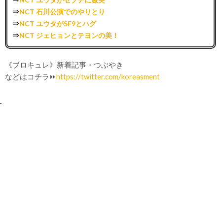
⇒
NCT 石川公演でのやりとり
⇒
NCT ユウタがSF9とハグ
⇒
NCT ジェヒョンとテヨンの美！
《ブロキュレ》新着記事・つぶやき
などはコチラ⏩
https://twitter.com/koreasment