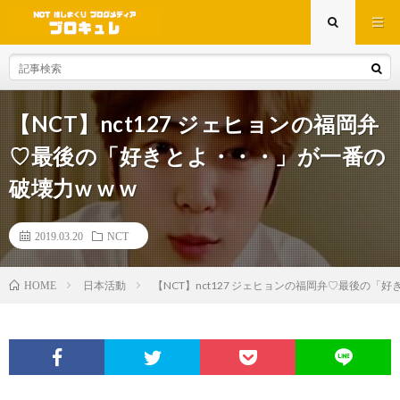
【NCT】nct127 ジェヒョンの福岡弁
♡最後の「好きとよ・・・」が一番の
破壊力w w w
2019.03.20
NCT
日本活動
【NCT】nct127 ジェヒョンの福岡弁♡最後の「好
HOME