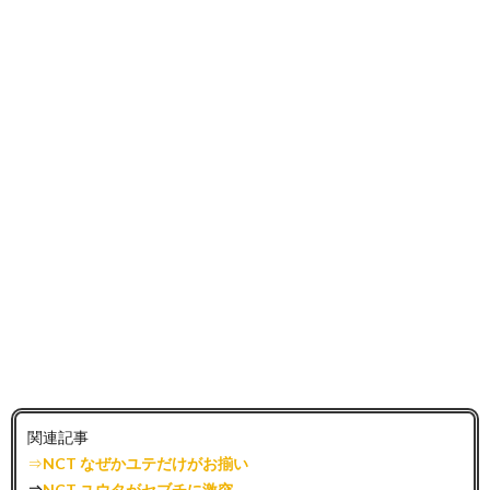
関連記事
⇒
NCT なぜかユテだけがお揃い
⇒
NCT ユウタがセブチに激突