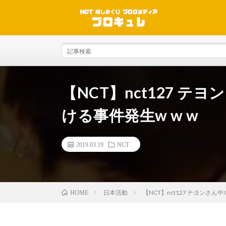
【NCT】nct127 
ける事件発生w w w
2019.03.19
NCT
日本活動
【NCT】nct127 テヨンさ
HOME