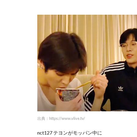
出典：
https://www.vlive.tv/
nct127 テヨンがモッパン中に