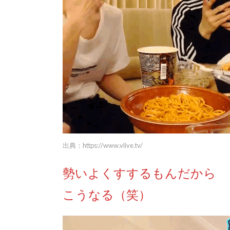
出典：
https://www.vlive.tv/
勢いよくすするもんだから
こうなる（笑）