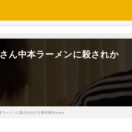
テヨンさん中本ラーメンに殺されか
ん中本ラーメンに殺されかける事件発生w w w