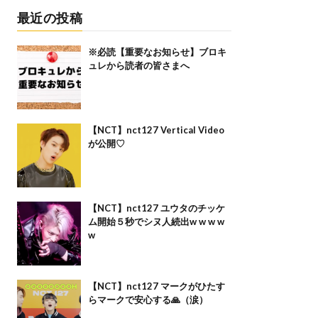
最近の投稿
※必読【重要なお知らせ】ブロキ
ュレから読者の皆さまへ
【NCT】nct127 Vertical Video
が公開♡
【NCT】nct127 ユウタのチッケ
ム開始５秒でシヌ人続出w w w w
w
【NCT】nct127 マークがひたす
らマークで安心する🙏（涙）