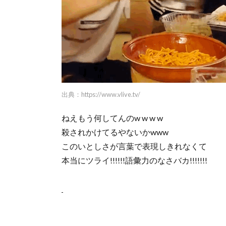
出典：
https://www.vlive.tv/
ねえもう何してんのw w w w
殺されかけてるやないかwww
このいとしさが言葉で表現しきれなくて
本当にツライ!!!!!!語彙力のなさバカ!!!!!!!