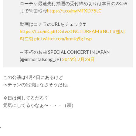
ローチケ最速先行抽選の受付締め切りは本日の23:59
まで🏃🏻💨💨
https://t.co/myMFXD75LC
動画はコチラのURLをチェック❣️
https://t.co/mCjdfDGtwz
#NCTDREAM
#NCT
#엔시
티드림
pic.twitter.com/brmJq9gTwp
— 不朽の名曲 SPECIAL CONCERT IN JAPAN
(@immortalsong_JP)
2019年2月28日
この公演は4月4日にあるけど
ヘチャンの出演はなさそうだね。
今日は何してるだろ？
元気にしてるかなぁ〜・・・（寂）