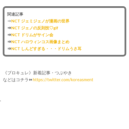
関連記事
⇒
NCT ジェミジェノが漫画の世界
⇒
NCT ジェノの反則技♡gif
⇒
NCT ドリムがサイン会
⇒
NCT ハロウィンコス画像まとめ
⇒
NCT しんどすぎる・・・ドリムうさ耳
《ブロキュレ》新着記事・つぶやき
などはコチラ⏩
https://twitter.com/koreasment