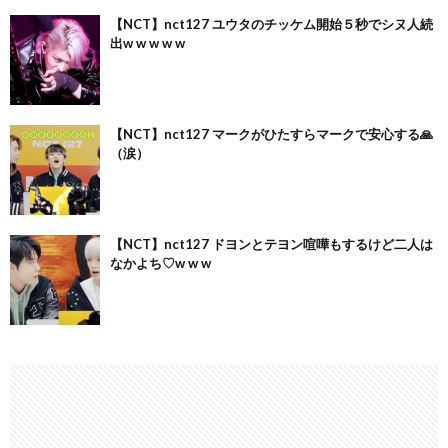
【NCT】nct127 ユウタのチッケム開始５秒でシヌ人続
出w w w w w
【NCT】nct127 マークがひたすらマークで安心する🙏
（涙）
【NCT】nct127 ドヨンとテヨン喧嘩もするけど二人は
なかよち♡w w w