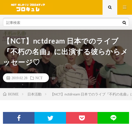
【NCT】nctdream 日本でのライブ
『不朽の名曲』に出演する彼らからメ
ッセージ♡
2019.02.28
NCT
日本活動
【NCT】nctdream 日本でのライブ『不朽の名
HOME