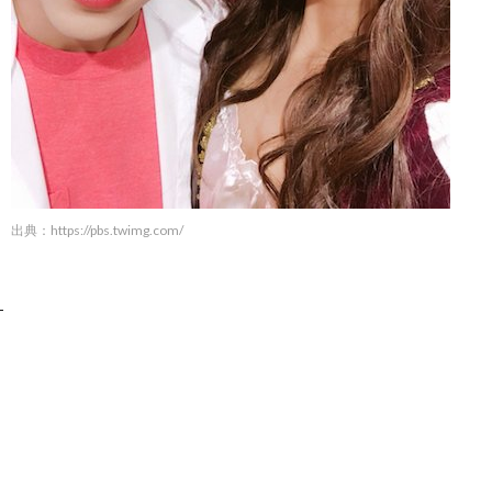
出典：
https://pbs.twimg.com/