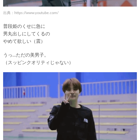
出典：
https://www.youtube.com/
普段姫のくせに急に
男丸出しにしてくるの
やめて欲しい（震）
うっ…ただの美男子。
（スッピンクオリティじゃない）