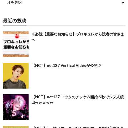
最近の投稿
※必読【重要なお知らせ】ブロキュレから読者の皆さま
へ
【NCT】nct127 Vertical Videoが公開♡
【NCT】nct127 ユウタのチッケム開始５秒でシヌ人続
出w w w w w