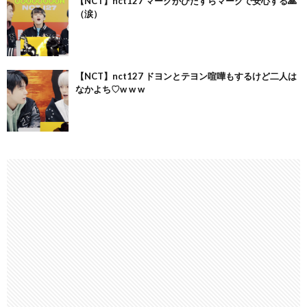
【NCT】nct127 マークがひたすらマークで安心する🙏
（涙）
【NCT】nct127 ドヨンとテヨン喧嘩もするけど二人は
なかよち♡w w w