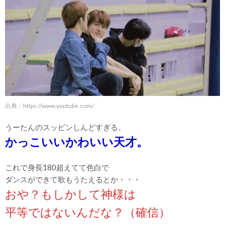
出典：
https://www.youtube.com/
うーたんのスッピンしんどすぎる。
かっこいいかわいい天才。
これで身長180超えてて色白で
ダンスができて歌もうたえるとか・・・
おや？もしかして神様は
平等ではないんだな？（確信）