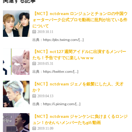
関連する記事
【NCT】nctdream ロンジュンとチョンロの中国ウ
ォーターパーク公式プロモ動画に批判が出ている件
について
2019.10.11
出典：https://pbs.twimg.com/[…]
【NCT】nct127 週間アイドルに出演するメンバー
たち！予告ですでに楽しいw w w
2019.05.31
出典：https://twitter.com/[…]
【NCT】nctdream ジェノを銀髪にした人、天才
か？
2019.04.13
出典：https://i.pinimg.com/[…]
【NCT】nctdream ジャンケンに負けまくるロンジ
ュン！かわいいメンバーたちgif/動画
2019.11.09