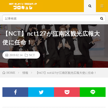
【NCT】nct127が江南区観光広報大
使に任命！
2019.02.14
NCT
情報
【NCT】nct127が江南区観光広報大使に任命！
HOME