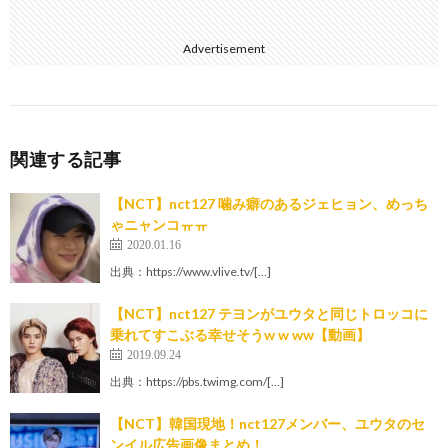
Advertisement
関連する記事
【NCT】nct127 噛み癖のあるジェヒョン、めっち
ゃニャンコㅠㅠ
2020.01.16
出典：https://www.vlive.tv/[…]
【NCT】nct127 テヨンがユウタと同じトロッコに
乗れてすこぶる幸せそうw w ww【動画】
2019.09.24
出典：https://pbs.twimg.com/[…]
【NCT】韓国現地！nct127メンバー、ユウタのセ
ンイル広告画像まとめ！