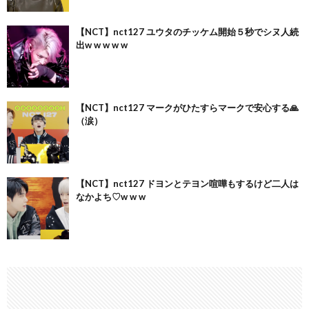
【NCT】nct127 ユウタのチッケム開始５秒でシヌ人続
出w w w w w
【NCT】nct127 マークがひたすらマークで安心する🙏
（涙）
【NCT】nct127 ドヨンとテヨン喧嘩もするけど二人は
なかよち♡w w w