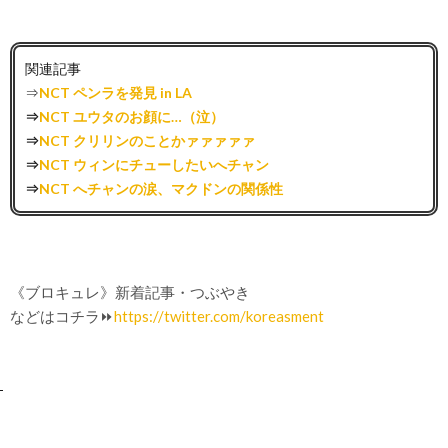
関連記事
⇒
NCT ペンラを発見 in LA
⇒
NCT ユウタのお顔に…（泣）
⇒
NCT クリリンのことかァァァァァ
⇒
NCT ウィンにチューしたいへチャン
⇒
NCT へチャンの涙、マクドンの関係性
《ブロキュレ》新着記事・つぶやき
などはコチラ⏩
https://twitter.com/koreasment