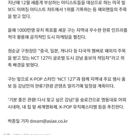
出典：
https://pbs.twimg.com/