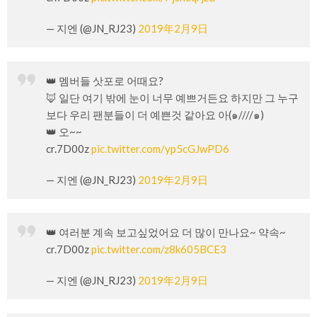
— 지엔 (@JN_RJ23)
2019年2月9日
👑 멤버들 삿포로 어때요?
🦊 일단 여기 밖에 눈이 너무 예쁘거든요 하지만 그 누구
보다 우리 팬분들이 더 예쁜것 같아요 아(๑////๑)
👑 오~~
cr.7D00z
pic.twitter.com/yp5cGJwPD6
— 지엔 (@JN_RJ23)
2019年2月9日
👑 여러분 계속 보고싶었어요 더 많이 만나요~ 약속~
cr.7D00z
pic.twitter.com/z8k605BCE3
— 지엔 (@JN_RJ23)
2019年2月9日