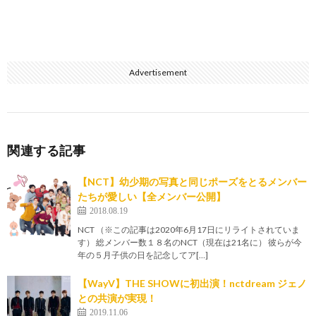
Advertisement
関連する記事
【NCT】幼少期の写真と同じポーズをとるメンバー
たちが愛しい【全メンバー公開】
2018.08.19
NCT （※この記事は2020年6月17日にリライトされていま
す） 総メンバー数１８名のNCT（現在は21名に） 彼らが今
年の５月子供の日を記念してア[…]
【WayV】THE SHOWに初出演！nctdream ジェノ
との共演が実現！
2019.11.06