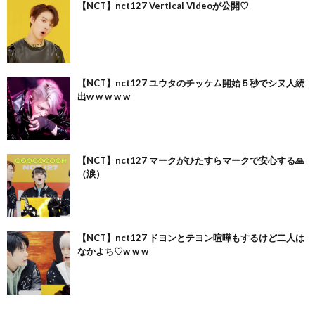
【NCT】nct127 Vertical Videoが公開♡
【NCT】nct127 ユウタのチッケム開始５秒でシヌ人続
出w w w w w
【NCT】nct127 マークがひたすらマークで安心する🙏
（涙）
【NCT】nct127 ドヨンとテヨン喧嘩もするけど二人は
なかよち♡w w w