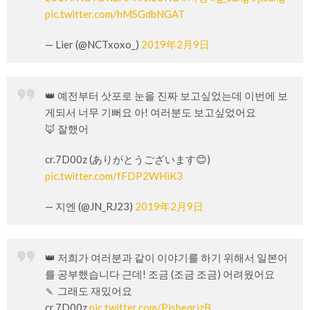
pic.twitter.com/hMSGdbNGAT
— Lier (@NCTxoxo_)
2019年2月9日
👑 예전부터 삿포로 눈을 진짜 보고싶었는데 이번에 보
게되서 너무 기뻐요 아! 여러분도 보고싶었어요
🦊 잘했어
cr.7D00z (ありがとうございます😊)
pic.twitter.com/fFDP2WHiK3
— 지엔 (@JN_RJ23)
2019年2月9日
👑 저희가 여러분과 같이 이야기를 하기 위해서 일본어
를 공부했습니다 근데! 조금 (조금 조금) 어려웠어요
🍡 그래도 재밌어요
cr.7D00z
pic.twitter.com/PjsheqrjzB