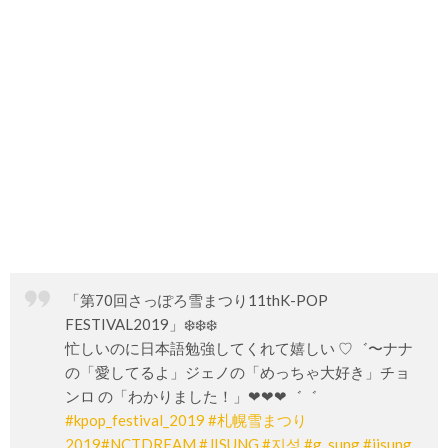
「第70回さっぽろ雪まつり11thK-POP
FESTIVAL2019」❄️❄️❄️
忙しいのに日本語勉強してくれて嬉しい ♡゛〜ナナ
の「愛してるよ」ジェノの「めっちゃ大好き」チョ
ンロ の「わかりました！」❤︎❤︎❤︎゛゛
#kpop_festival_2019
#札幌雪まつり
2019
#NCTDREAM
#JISUNG
#지성
#g_sung
#jisung