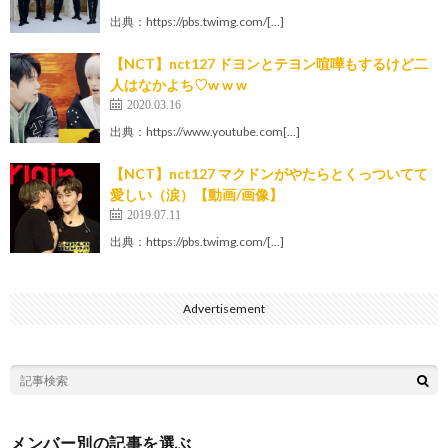
出典：https://pbs.twimg.com/[…]
【NCT】nct127 ドヨンとテヨン喧嘩もするけど二
人はなかよち♡w w w
2020.03.16
出典：https://www.youtube.com[…]
【NCT】nct127 マクドンがやたらとくっついてて
愛しい（涙）【動画/画像】
2019.07.11
出典：https://pbs.twimg.com/[…]
Advertisement
メンバー別の記事を選ぶ