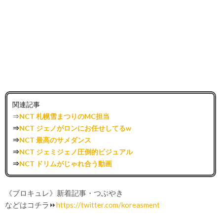
関連記事
⇒
NCT 札幌雪まつりのMC担当
⇒
NCT ジェノがロンにお任せしてるw
⇒
NCT 最高のサメダンス
⇒
NCT ジェミジェノ圧倒的ビジュアル
⇒
NCT ドリムがじゃれ合う動画
《ブロキュレ》新着記事・つぶやき
などはコチラ⏩
https://twitter.com/koreasment