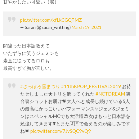
甘やかしたい可愛い（涙）
pic.twitter.com/xfLkCGQTMZ
— Saran (@saran_writting)
March 19, 2021
間違った日本語教えて
いたずらに笑うジェミンも
素直に従ってるロロも
最高すぎて胸が苦しい。
#さっぽろ雪まつり
#11thKPOP_FESTIVAL2019
お待
たせしました★トリを飾ってくれた
#NCTDREAM
舞
台裏ショットお届け💗大人へと成長し続けている5人
の最高にかっこいいパフォーマンス✨ジェノ&ジェミ
ンはスペシャルMCでも大活躍😍次はもっと日本語を
勉強してきます❣️とまた🇯🇵で会えるのが楽しみです
ね🌟
pic.twitter.com/7JvSQC9vQ9