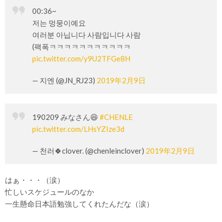
00:36~
저는 멍뭉이예요
여러분 아닙니다 사람입니다 사람
(팩폭ㅋㅋㅋㅋㅋㅋㅋㅋㅋㅋㅋ
pic.twitter.com/y9U2TFGe8H
— 지엔 (@JN_RJ23)
2019年2月9日
190209 みなさん😆
#CHENLE
pic.twitter.com/LHsYZIze3d
— 천러🍀clover. (@chenleinclover)
2019年2月9日
はぁ・・・（涙）
忙しいスケジュールのなか
一生懸命日本語勉強してくれたんだな（涙）