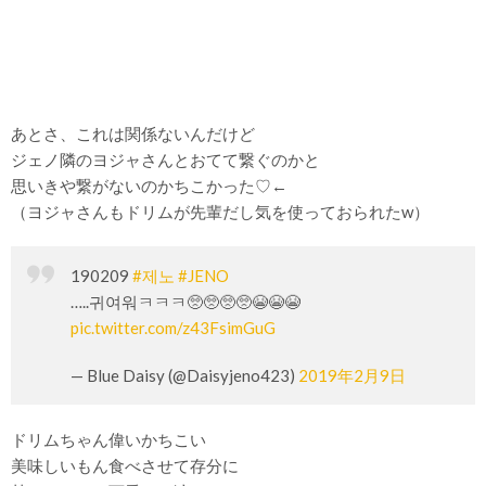
あとさ、これは関係ないんだけど
ジェノ隣のヨジャさんとおてて繋ぐのかと
思いきや繋がないのかちこかった♡←
（ヨジャさんもドリムが先輩だし気を使っておられたw）
190209
#제노
#JENO
…..귀여워ㅋㅋㅋ🥺🥺🥺🥺😭😭😭
pic.twitter.com/z43FsimGuG
— Blue Daisy (@Daisyjeno423)
2019年2月9日
ドリムちゃん偉いかちこい
美味しいもん食べさせて存分に