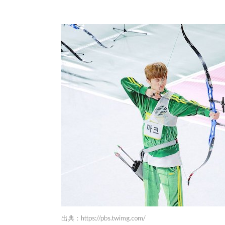
出典：
https://pbs.twimg.com/