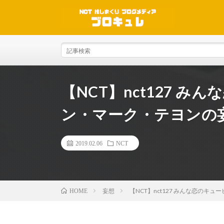
【NCT】nct127 
ン・マーク・テヨンの
2019.02.06
NCT
妄想
【NCT】nct127 みんな恋の
HOME