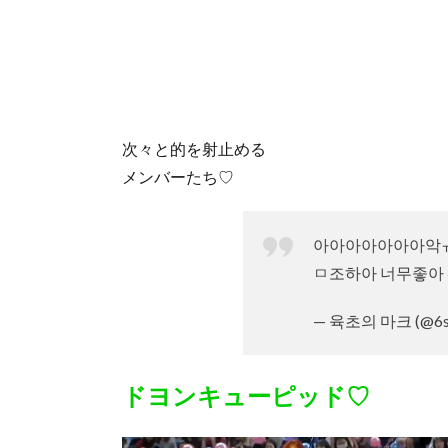
次々と的を射止める
メンバーたち♡
아아아아아아아악
ㅁ조하아 너무좋아
— 육초의 마크 (@6s
ドヨンキューピッド♡