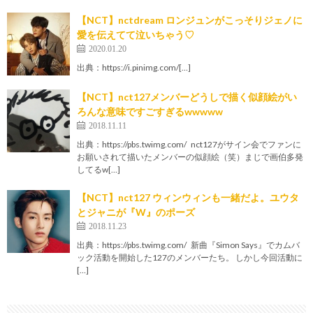
【NCT】nctdream ロンジュンがこっそりジェノに
愛を伝えてて泣いちゃう♡
2020.01.20
出典：https://i.pinimg.com/[…]
【NCT】nct127メンバーどうしで描く似顔絵がい
ろんな意味ですごすぎるwwwww
2018.11.11
出典：https://pbs.twimg.com/ nct127がサイン会でファンに
お願いされて描いたメンバーの似顔絵（笑）まじで画伯多発
してるw[…]
【NCT】nct127 ウィンウィンも一緒だよ。ユウタ
とジャニが『W』のポーズ
2018.11.23
出典：https://pbs.twimg.com/ 新曲『Simon Says』でカムバ
ック活動を開始した127のメンバーたち。 しかし今回活動に
[…]