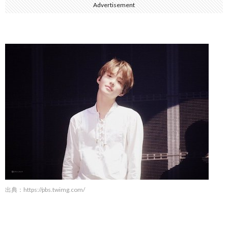
Advertisement
出典：
https://pbs.twimg.com/