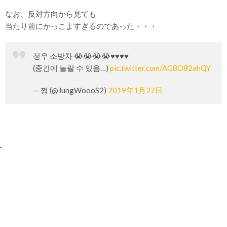
なお、反対方向から見ても
当たり前にかっこよすぎるのであった・・・
정우 소방차 😭😭😭😭♥️♥️♥️♥️
(중간에 놀랄 수 있음…)
pic.twitter.com/AG8O82ahQY
— 쩡 (@JungWoooS2)
2019年1月27日