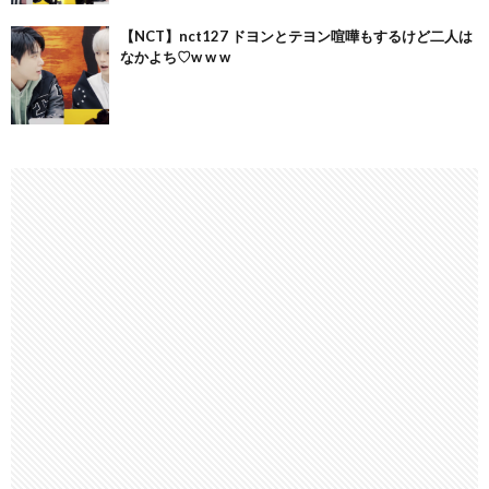
【NCT】nct127 ドヨンとテヨン喧嘩もするけど二人は
なかよち♡w w w