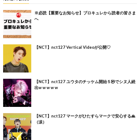
※必読【重要なお知らせ】ブロキュレから読者の皆さま
へ
【NCT】nct127 Vertical Videoが公開♡
【NCT】nct127 ユウタのチッケム開始５秒でシヌ人続
出w w w w w
【NCT】nct127 マークがひたすらマークで安心する🙏
（涙）