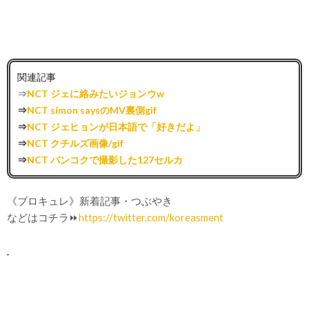
関連記事
⇒
NCT ジェに絡みたいジョンウw
⇒
NCT simon saysのMV裏側gif
⇒
NCT ジェヒョンが日本語で「好きだよ」
⇒
NCT クチルズ画像/gif
⇒
NCT バンコクで撮影した127セルカ
《ブロキュレ》新着記事・つぶやき
などはコチラ⏩
https://twitter.com/koreasment