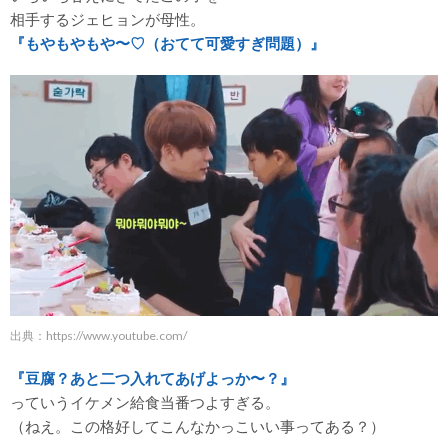
相手するジェヒョンが母性。
『もやもやもや〜♡（おてて可愛すぎ問題）』
出典：https://www.youtube.com/
『豆腐？あと二つ入れてあげよっか〜？』
っていうイケメン給食当番つよすぎる。
（ねえ。この格好してこんなかっこいい事ってある？）