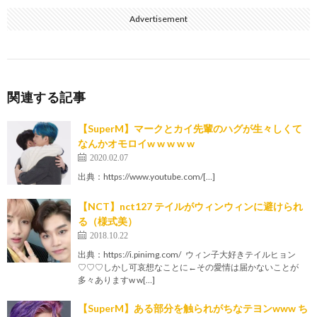
Advertisement
関連する記事
【SuperM】マークとカイ先輩のハグが生々しくて
なんかオモロイw w w w w
2020.02.07
出典：https://www.youtube.com/[…]
【NCT】nct127 テイルがウィンウィンに避けられ
る（様式美）
2018.10.22
出典：https://i.pinimg.com/ ウィン子大好きテイルヒョン
♡♡♡しかし可哀想なことに←その愛情は届かないことが
多々ありますw w[…]
【SuperM】ある部分を触られがちなテヨンwww ち