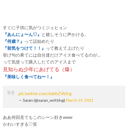
すぐに子供に気がつくジェヒョン
『あんにょ〜ん♡』
と嬉しそうに声かける。
『何歳？』
って話始めたり
『前気をつけて！！』
って教えて上げたり
挙げ句の果てには自分達だけアイス食べてるのが…
って気使って購入したてのアイスまで
見知らぬ少年にあげてる（爆）
『美味しく食べてね〜！』
pic.twitter.com/6ahbZVbfrg
— Saran (@saran_writting)
March 19, 2021
ああ何回見てもこのシーン好きwww
かわいすぎる♡笑