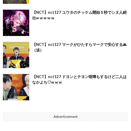
【NCT】nct127 ユウタのチッケム開始５秒でシヌ人続
出w w w w w
【NCT】nct127 マークがひたすらマークで安心する🙏
（涙）
【NCT】nct127 ドヨンとテヨン喧嘩もするけど二人は
なかよち♡w w w
Advertisement