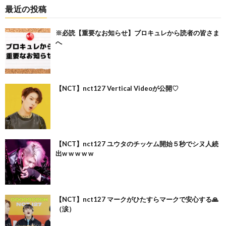
最近の投稿
※必読【重要なお知らせ】ブロキュレから読者の皆さま
へ
【NCT】nct127 Vertical Videoが公開♡
【NCT】nct127 ユウタのチッケム開始５秒でシヌ人続
出w w w w w
【NCT】nct127 マークがひたすらマークで安心する🙏
（涙）