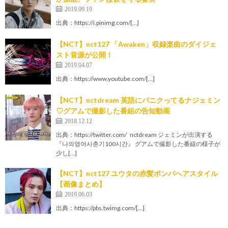
2019.09.19
出典：https://i.pinimg.com/[…]
【NCT】nct127 「Awaken」収録楽曲のダイジェ
スト音源が公開！
2019.04.07
出典：https://www.youtube.com/[…]
【NCT】nctdream 英語にパニクってるナジェミン
♡グアムで撮影した番組の告知動画
2018.12.12
出典：https://twitter.com/ nctdream ジェミンが出演する
『나의영어사춘기100시간』 グアムで撮影した番組の様子が
少し[…]
【NCT】nct127 ユウタの赤髪ポンパへアスタイル
【画像まとめ】
2019.06.03
出典：https://pbs.twimg.com/[…]