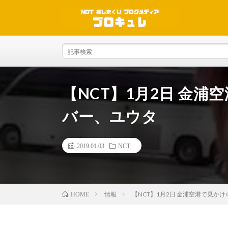
【NCT】1月2日 金浦
バー、ユウタ
2019.01.03
NCT
情報
【NCT】1月2日 金浦空港で見かけ
HOME