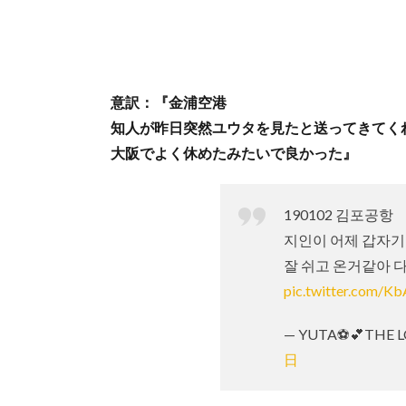
意訳：『金浦空港
知人が昨日突然ユウタを見たと送ってきてく
大阪でよく休めたみたいで良かった』
190102 김포공항
지인이 어제 갑자기
잘 쉬고 온거같아 다
pic.twitter.com/
— YUTA⚽️💕THE L
日