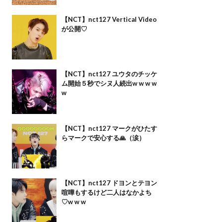
【NCT】nct127 Vertical Video
が公開♡
【NCT】nct127 ユウタのチッケ
ム開始５秒でシヌ人続出w w w w
w
【NCT】nct127 マークがひたす
らマークで安心する🙏（涙）
【NCT】nct127 ドヨンとテヨン
喧嘩もするけど二人はなかよち
♡w w w