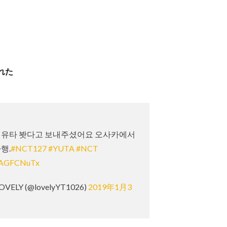
れた
 유타 봣다고 보내주셨어요 오사카에서
행.
#NCT127
#YUTA
#NCT
KbAGFCNuTx
OVELY (@lovelyYT1026)
2019年1月3