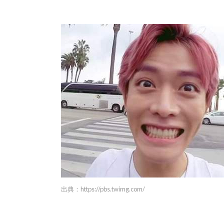
出典：
https://pbs.twimg.com/