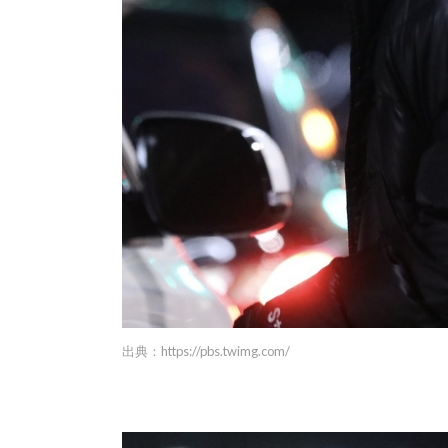
出典：
https://pbs.twimg.com/