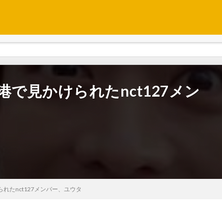
空港で見かけられたnct127メン
られたnct127メンバー、ユウタ