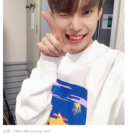
出典：
https://pbs.twimg.com/