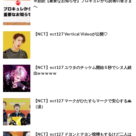
※必読【重要なお知らせ】ブロキュレから読者の皆さま
へ
【NCT】nct127 Vertical Videoが公開♡
【NCT】nct127 ユウタのチッケム開始５秒でシヌ人続
出w w w w w
【NCT】nct127 マークがひたすらマークで安心する🙏
（涙）
【NCT】nct127 ドヨンとテヨン喧嘩もするけど二人は