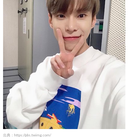
出典：
https://pbs.twimg.com/