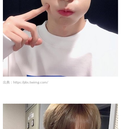
出典：
https://pbs.twimg.com/