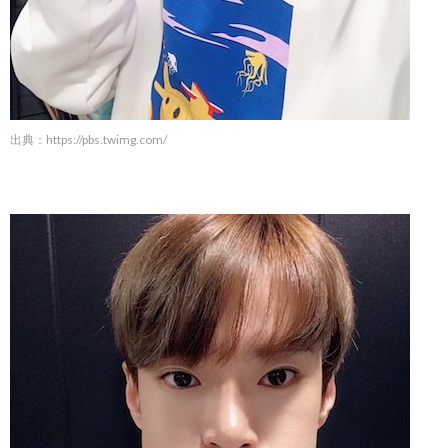
出典：
https://pbs.twimg.com/