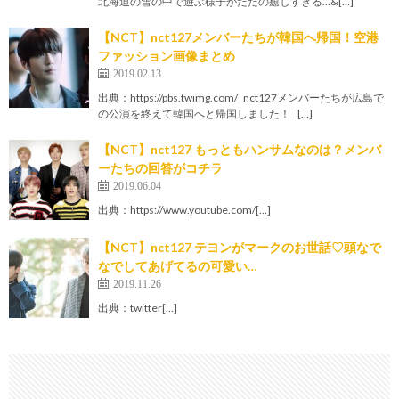
北海道の雪の中で遊ぶ様子がただの癒しすぎる…&[…]
【NCT】nct127メンバーたちが韓国へ帰国！空港
ファッション画像まとめ
2019.02.13
出典：https://pbs.twimg.com/ nct127メンバーたちが広島で
の公演を終えて韓国へと帰国しました！ […]
【NCT】nct127 もっともハンサムなのは？メンバ
ーたちの回答がコチラ
2019.06.04
出典：https://www.youtube.com/[…]
【NCT】nct127 テヨンがマークのお世話♡頭なで
なでしてあげてるの可愛い…
2019.11.26
出典：twitter[…]