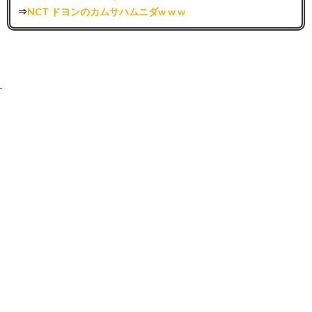
⇒
NCT ドヨンのカムサハムニダw w w