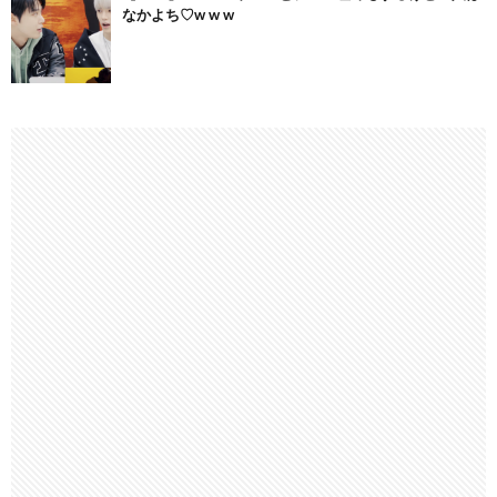
なかよち♡w w w