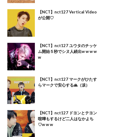
【NCT】nct127 Vertical Video
が公開♡
【NCT】nct127 ユウタのチッケ
ム開始５秒でシヌ人続出w w w w
w
【NCT】nct127 マークがひたす
らマークで安心する🙏（涙）
【NCT】nct127 ドヨンとテヨン
喧嘩もするけど二人はなかよち
♡w w w