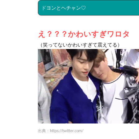
ドヨンとヘチャン♡
え？？？かわいすぎワロタ
（笑ってないかわいすぎて震えてる）
出典：
https://twitter.com/