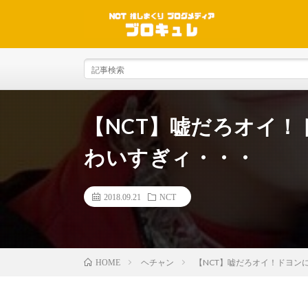
【NCT】嘘だろオイ
わいすぎィ・・・
2018.09.21
NCT
ヘチャン
【NCT】嘘だろオイ！ドヨン
HOME