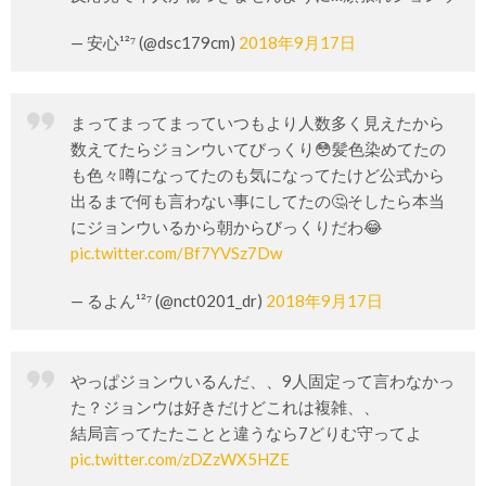
— 安心¹²⁷ (@dsc179cm)
2018年9月17日
まってまってまっていつもより人数多く見えたから
数えてたらジョンウいてびっくり😳髪色染めてたの
も色々噂になってたのも気になってたけど公式から
出るまで何も言わない事にしてたの🤔そしたら本当
にジョンウいるから朝からびっくりだわ😂
pic.twitter.com/Bf7YVSz7Dw
— るよん¹²⁷ (@nct0201_dr)
2018年9月17日
やっぱジョンウいるんだ、、9人固定って言わなかっ
た？ジョンウは好きだけどこれは複雑、、
結局言ってたたことと違うなら7どりむ守ってよ
pic.twitter.com/zDZzWX5HZE