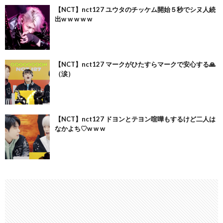
【NCT】nct127 ユウタのチッケム開始５秒でシヌ人続
出w w w w w
【NCT】nct127 マークがひたすらマークで安心する🙏
（涙）
【NCT】nct127 ドヨンとテヨン喧嘩もするけど二人は
なかよち♡w w w