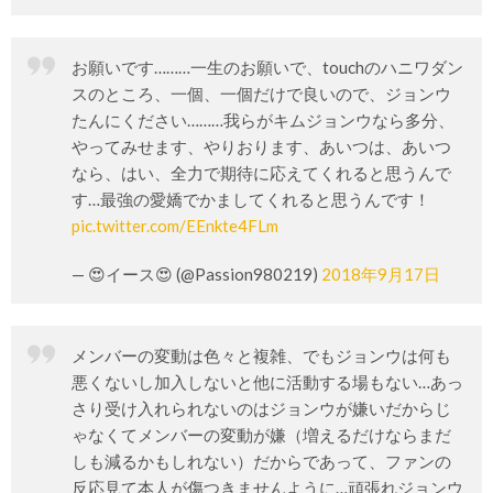
お願いです………一生のお願いで、touchのハニワダン
スのところ、一個、一個だけで良いので、ジョンウ
たんにください………我らがキムジョンウなら多分、
やってみせます、やりおります、あいつは、あいつ
なら、はい、全力で期待に応えてくれると思うんで
す…最強の愛嬌でかましてくれると思うんです！
pic.twitter.com/EEnkte4FLm
— 😍イース😍 (@Passion980219)
2018年9月17日
メンバーの変動は色々と複雑、でもジョンウは何も
悪くないし加入しないと他に活動する場もない…あっ
さり受け入れられないのはジョンウが嫌いだからじ
ゃなくてメンバーの変動が嫌（増えるだけならまだ
しも減るかもしれない）だからであって、ファンの
反応見て本人が傷つきませんように…頑張れジョンウ