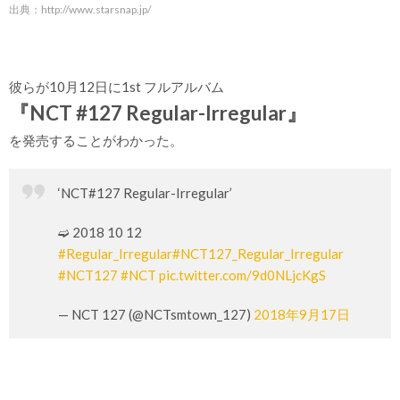
出典：
http://www.starsnap.jp/
彼らが10月12日に1st フルアルバム
『NCT #127 Regular-Irregular』
を発売することがわかった。
‘NCT#127 Regular-Irregular’
➫ 2018 10 12
#Regular_Irregular
#NCT127_Regular_Irregular
#NCT127
#NCT
pic.twitter.com/9d0NLjcKgS
— NCT 127 (@NCTsmtown_127)
2018年9月17日