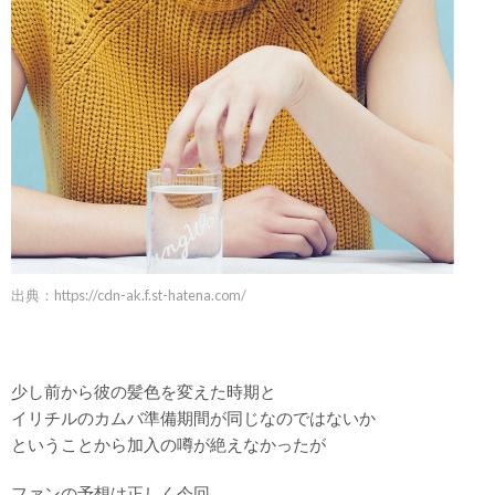
出典：
https://cdn-ak.f.st-hatena.com/
少し前から彼の髪色を変えた時期と
イリチルのカムバ準備期間が同じなのではないか
ということから加入の噂が絶えなかったが
ファンの予想は正しく今回