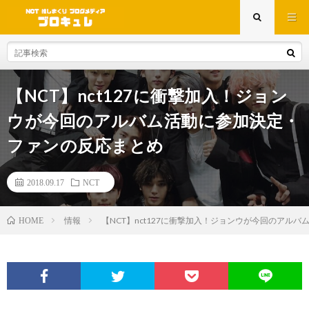
【NCT】nct127に衝撃加入！ジョン
ウが今回のアルバム活動に参加決定・
ファンの反応まとめ
2018.09.17
NCT
情報
【NCT】nct127に衝撃加入！ジョンウが今回のアル
HOME