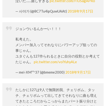
泣いた……嬉しすぎる
pic.twitter.com/FIUSagAPRo
— 사야가 (@8C7Tu4ipQuwUAAt)
2018年9月17日
ジョンウいるんかーい！！！
私考えた。
メンバー加入ってそれなりにパワーアップ狙っての
事じゃん。
ユタぐんも127作られるときに自分の役割とか考えて
たじゃん。
pic.twitter.com/volYuhyALe
— mei-XM¹²⁷37 (@bmeme2000)
2018年9月17日
たしかに127は9人で無限的我、チェリボム、タッ
チ、チェリボムって出してきてそれなりに曲も増え
てきたところだからこっからまたパート振り分けと