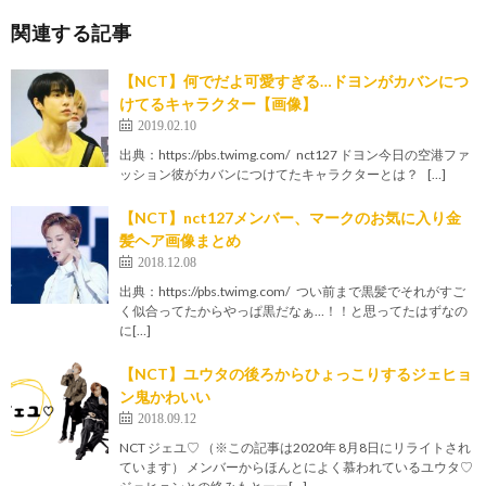
関連する記事
【NCT】何でだよ可愛すぎる…ドヨンがカバンにつ
けてるキャラクター【画像】
2019.02.10
出典：https://pbs.twimg.com/ nct127 ドヨン今日の空港ファ
ッション彼がカバンにつけてたキャラクターとは？ […]
【NCT】nct127メンバー、マークのお気に入り金
髪ヘア画像まとめ
2018.12.08
出典：https://pbs.twimg.com/ つい前まで黒髪でそれがすご
く似合ってたからやっぱ黒だなぁ…！！と思ってたはずなの
に[…]
【NCT】ユウタの後ろからひょっこりするジェヒョ
ン鬼かわいい
2018.09.12
NCT ジェユ♡ （※この記事は2020年 8月8日にリライトされ
ています） メンバーからほんとによく慕われているユウタ♡