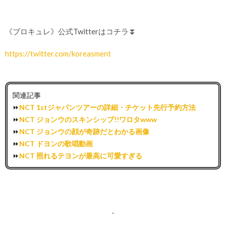
《ブロキュレ》公式Twitterはコチラ⏬
https://twitter.com/koreasment
関連記事
⏩
NCT 1stジャパンツアーの詳細・チケット先行予約方法
⏩
NCT ジョンウのスキンシップ!!ワロタwww
⏩
NCT ジョンウの顔が奇跡だとわかる画像
⏩
NCT ドヨンの歌唱動画
⏩
NCT 照れるテヨンが最高に可愛すぎる