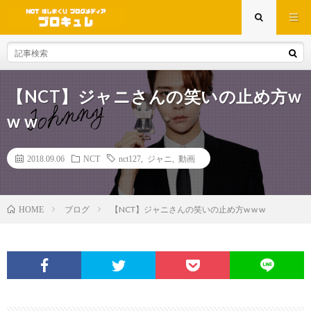
【NCT】ジャニさんの笑いの止め方w
w w
2018.09.06
NCT
nct127
,
ジャニ
,
動画
ブログ
【NCT】ジャニさんの笑いの止め方w w w
HOME