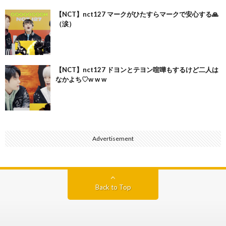
【NCT】nct127 マークがひたすらマークで安心する🙏
（涙）
【NCT】nct127 ドヨンとテヨン喧嘩もするけど二人は
なかよち♡w w w
Advertisement
Back to Top