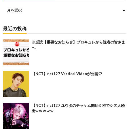
最近の投稿
※必読【重要なお知らせ】ブロキュレから読者の皆さま
へ
【NCT】nct127 Vertical Videoが公開♡
【NCT】nct127 ユウタのチッケム開始５秒でシヌ人続
出w w w w w