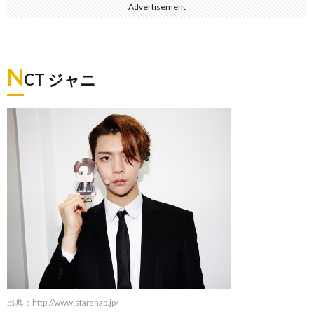
Advertisement
N
CT ジャニ
出典：
http://www.starsnap.jp/