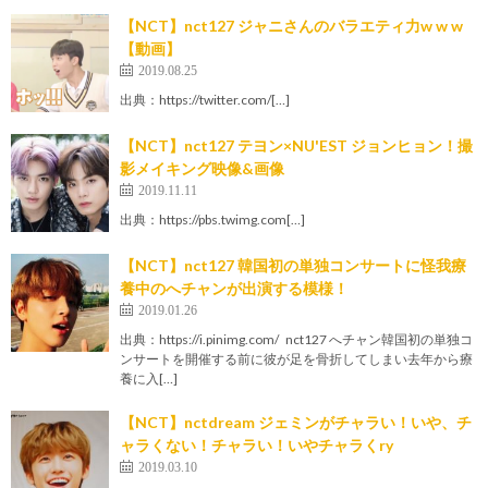
【NCT】nct127 ジャニさんのバラエティ力w w w
【動画】
2019.08.25
出典：https://twitter.com/[…]
【NCT】nct127 テヨン×NU'EST ジョンヒョン！撮
影メイキング映像&画像
2019.11.11
出典：https://pbs.twimg.com[…]
【NCT】nct127 韓国初の単独コンサートに怪我療
養中のへチャンが出演する模様！
2019.01.26
出典：https://i.pinimg.com/ nct127 へチャン韓国初の単独コ
ンサートを開催する前に彼が足を骨折してしまい去年から療
養に入[…]
【NCT】nctdream ジェミンがチャラい！いや、チ
ャラくない！チャラい！いやチャラくry
2019.03.10