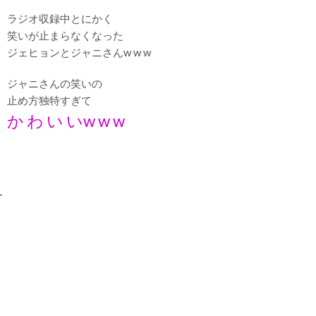
ラジオ収録中とにかく
笑いが止まらなくなった
ジェヒョンとジャニさんw w w
ジャニさんの笑いの
止め方独特すぎて
か わ い いw w w