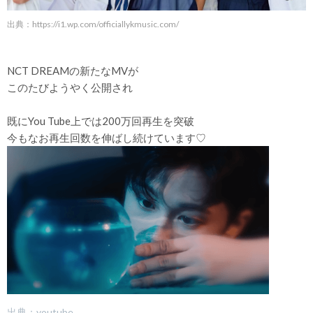
出典：
https://i1.wp.com/officiallykmusic.com/
NCT DREAMの新たなMVが
このたびようやく公開され
既にYou Tube上では200万回再生を突破
今もなお再生回数を伸ばし続けています♡
出典：youtube