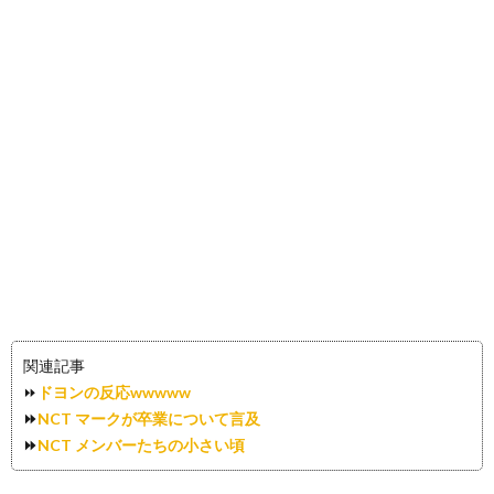
関連記事
⏩
ドヨンの反応wwwww
⏩
NCT マークが卒業について言及
⏩
NCT メンバーたちの小さい頃