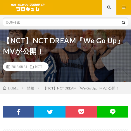
【NCT】NCT DREAM『We Go Up』
MVが公開！
2018.08.31
NCT
情報
【NCT】NCT DREAM『We Go Up』MVが公開！
HOME