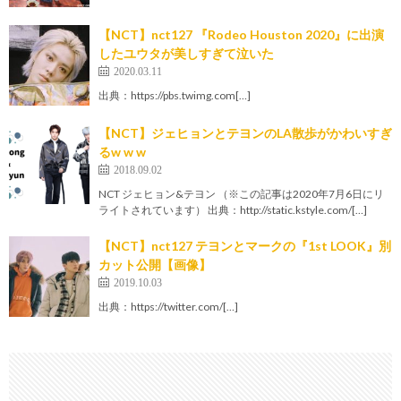
【NCT】nct127 『Rodeo Houston 2020』に出演
したユウタが美しすぎて泣いた
2020.03.11
出典：https://pbs.twimg.com[…]
【NCT】ジェヒョンとテヨンのLA散歩がかわいすぎ
るw w w
2018.09.02
NCT ジェヒョン&テヨン （※この記事は2020年7月6日にリ
ライトされています） 出典：http://static.kstyle.com/[…]
【NCT】nct127 テヨンとマークの『1st LOOK』別
カット公開【画像】
2019.10.03
出典：https://twitter.com/[…]