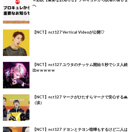
へ
【NCT】nct127 Vertical Videoが公開♡
【NCT】nct127 ユウタのチッケム開始５秒でシヌ人続
出w w w w w
【NCT】nct127 マークがひたすらマークで安心する🙏
（涙）
【NCT】nct127 ドヨンとテヨン喧嘩もするけど二人は