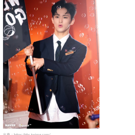
出典：
https://pbs.twimg.com/